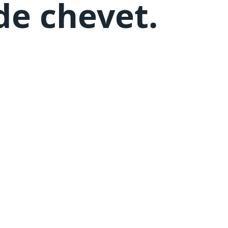
de chevet
.