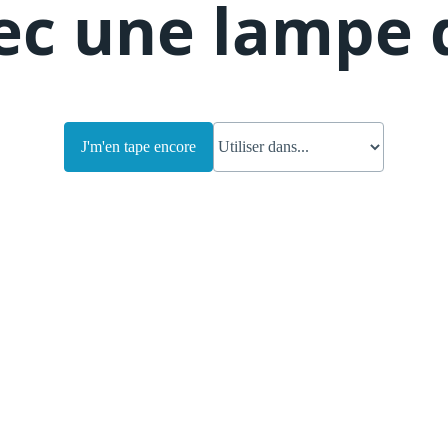
ec une lampe 
J'm'en tape encore