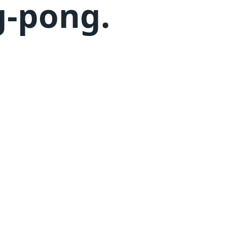
g-pong
.