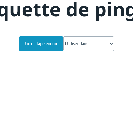
quette de pin
J'm'en tape encore