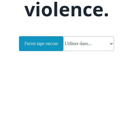
violence
.
J'm'en tape encore