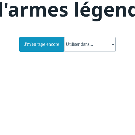
'armes légend
J'm'en tape encore