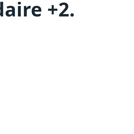
aire +2
.