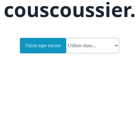
couscoussier
.
J'm'en tape encore