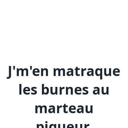
J'm'en
matraque
les burnes au
marteau
piqueur
.