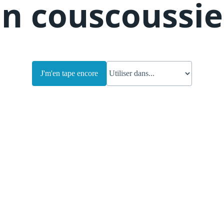
n couscoussie
J'm'en tape encore