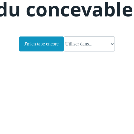
du concevable
J'm'en tape encore