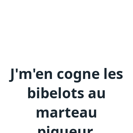
J'm'en
cogne les
bibelots au
marteau
piqueur
.