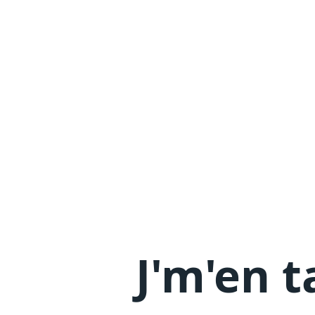
J'm'en
t