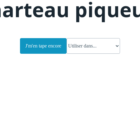
arteau pique
J'm'en tape encore