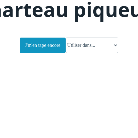
arteau pique
J'm'en tape encore