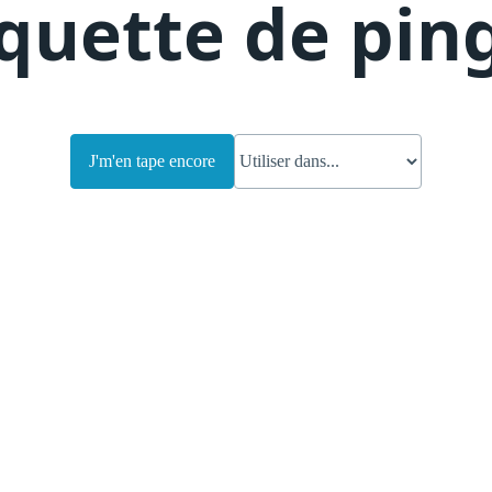
quette de pin
J'm'en tape encore