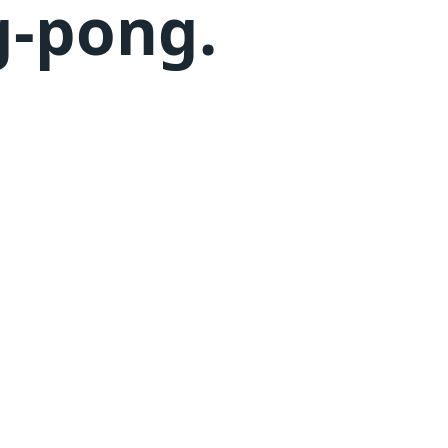
g-pong
.